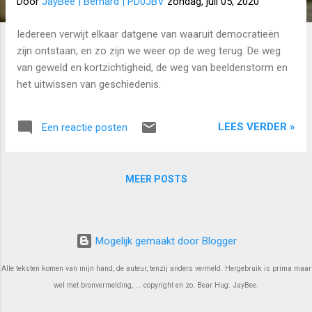
Door
JayBee | Bernard | PD0JBV
zondag, juli 05, 2020
s
Iedereen verwijt elkaar datgene van waaruit democratieën
zijn ontstaan, en zo zijn we weer op de weg terug. De weg
van geweld en kortzichtigheid, de weg van beeldenstorm en
het uitwissen van geschiedenis.
LEES VERDER »
Een reactie posten
MEER POSTS
Mogelijk gemaakt door Blogger
Alle teksten komen van mijn hand, de auteur, tenzij anders vermeld. Hergebruik is prima maar
wel met bronvermelding, ... copyright en zo. Bear Hug: JayBee.