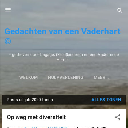
Doorgaan naar hoofdcontent
Gedachten van een Vaderhart
©
- gedreven door bagage, (klein)kinderen en een Vader in de
Hemel -
WELKOM
HULPVERLENING
MEER…
Posts uit juli, 2020 tonen
ALLES TONEN
P
o
Op weg met diversiteit
s
t